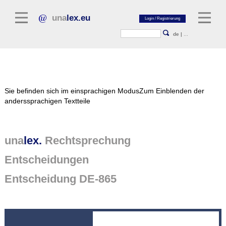
una
lex.eu
de
|
...
Rechtsliteratur
Sie befinden sich im einsprachigen Modus
Zum Einblenden der
Kommentarliteratur
anderssprachigen Textteile
Aufsatzbibliothek
Zeitschriften / Jahrbücher
una
lex.
Rechtsprechung
Allgemeine Rechtsquellen
Entscheidungen
Normtexte
Entscheidung DE-865
Rechtsprechung
unalex Plattform
unalex Project Library