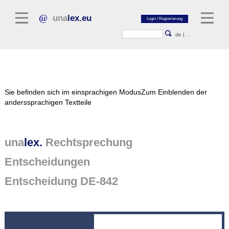
una
lex.eu
de
|
...
Rechtsliteratur
Sie befinden sich im einsprachigen Modus
Zum Einblenden der
Kommentarliteratur
anderssprachigen Textteile
Aufsatzbibliothek
Zeitschriften / Jahrbücher
una
lex.
Rechtsprechung
Allgemeine Rechtsquellen
Entscheidungen
Normtexte
Entscheidung DE-842
Rechtsprechung
unalex Plattform
unalex Project Library