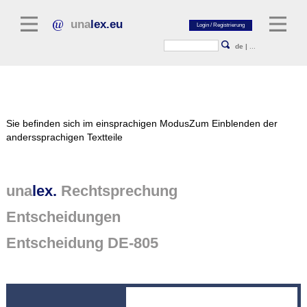
una
lex.eu
de
|
...
Rechtsliteratur
Sie befinden sich im einsprachigen Modus
Zum Einblenden der
Kommentarliteratur
anderssprachigen Textteile
Aufsatzbibliothek
Zeitschriften / Jahrbücher
una
lex.
Rechtsprechung
Allgemeine Rechtsquellen
Entscheidungen
Normtexte
Entscheidung DE-805
Rechtsprechung
unalex Plattform
unalex Project Library