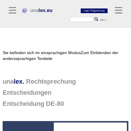
una
lex.eu
de
|
...
Rechtsliteratur
Sie befinden sich im einsprachigen Modus
Zum Einblenden der
Kommentarliteratur
anderssprachigen Textteile
Aufsatzbibliothek
Zeitschriften / Jahrbücher
una
lex.
Rechtsprechung
Allgemeine Rechtsquellen
Entscheidungen
Normtexte
Entscheidung DE-80
Rechtsprechung
unalex Plattform
unalex Project Library