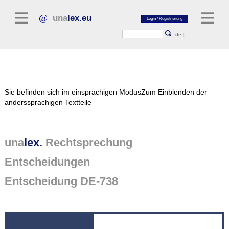
una
lex.eu
de
|
...
Rechtsliteratur
Sie befinden sich im einsprachigen Modus
Zum Einblenden der
Kommentarliteratur
anderssprachigen Textteile
Aufsatzbibliothek
Zeitschriften / Jahrbücher
una
lex.
Rechtsprechung
Allgemeine Rechtsquellen
Entscheidungen
Normtexte
Entscheidung DE-738
Rechtsprechung
unalex Plattform
unalex Project Library