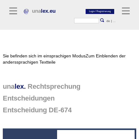
una
lex.eu
de
|
...
Rechtsliteratur
Sie befinden sich im einsprachigen Modus
Zum Einblenden der
Kommentarliteratur
anderssprachigen Textteile
Aufsatzbibliothek
Zeitschriften / Jahrbücher
una
lex.
Rechtsprechung
Allgemeine Rechtsquellen
Entscheidungen
Normtexte
Entscheidung DE-674
Rechtsprechung
unalex Plattform
unalex Project Library