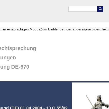
ch im einsprachigen Modus
Zum Einblenden der anderssprachigen Textt
chtsprechung
dungen
dung DE-670
und (DE) 01.04.2004 - 13 O 55/02