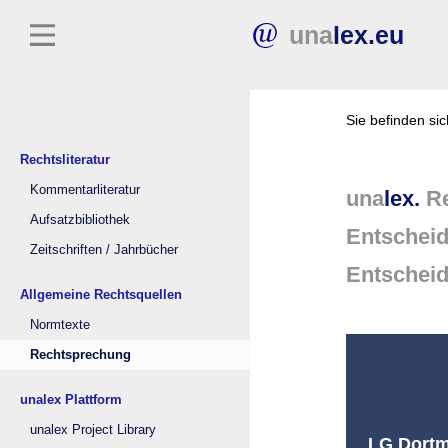
una
lex.eu
Sie befinden si
Rechtsliteratur
Kommentarliteratur
una
lex.
Re
Aufsatzbibliothek
Entschei
Zeitschriften / Jahrbücher
Entschei
Allgemeine Rechtsquellen
Normtexte
Rechtsprechung
unalex Plattform
unalex Project Library
LG Dortm