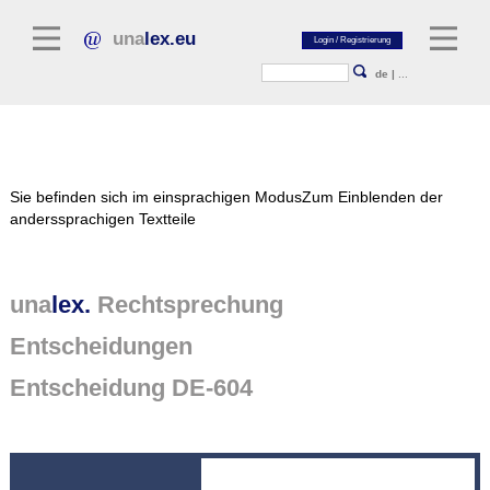
una
lex.eu
de
|
...
Rechtsliteratur
Sie befinden sich im einsprachigen Modus
Zum Einblenden der
Kommentarliteratur
anderssprachigen Textteile
Aufsatzbibliothek
Zeitschriften / Jahrbücher
una
lex.
Rechtsprechung
Allgemeine Rechtsquellen
Entscheidungen
Normtexte
Entscheidung DE-604
Rechtsprechung
unalex Plattform
unalex Project Library