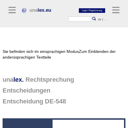
una
lex.eu
de
|
...
Rechtsliteratur
Sie befinden sich im einsprachigen Modus
Zum Einblenden der
Kommentarliteratur
anderssprachigen Textteile
Aufsatzbibliothek
Zeitschriften / Jahrbücher
una
lex.
Rechtsprechung
Allgemeine Rechtsquellen
Entscheidungen
Normtexte
Entscheidung DE-548
Rechtsprechung
unalex Plattform
unalex Project Library