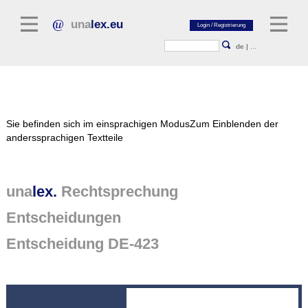
una
lex.eu
de
|
...
Rechtsliteratur
Sie befinden sich im einsprachigen Modus
Zum Einblenden der
Kommentarliteratur
anderssprachigen Textteile
Aufsatzbibliothek
Zeitschriften / Jahrbücher
una
lex.
Rechtsprechung
Allgemeine Rechtsquellen
Entscheidungen
Normtexte
Entscheidung DE-423
Rechtsprechung
unalex Plattform
unalex Project Library