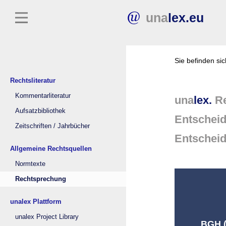
una
lex.eu
Sie befinden si
Rechtsliteratur
Kommentarliteratur
una
lex.
Re
Aufsatzbibliothek
Entschei
Zeitschriften / Jahrbücher
Entschei
Allgemeine Rechtsquellen
Normtexte
Rechtsprechung
unalex Plattform
unalex Project Library
BGH (