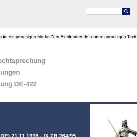
ch im einsprachigen Modus
Zum Einblenden der anderssprachigen Textt
chtsprechung
dungen
dung DE-422
DE) 21.11.1996 - IX ZR 264/95