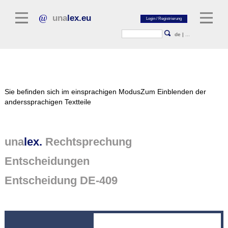
una
lex.eu
de
|
...
Rechtsliteratur
Sie befinden sich im einsprachigen Modus
Zum Einblenden der
Kommentarliteratur
anderssprachigen Textteile
Aufsatzbibliothek
Zeitschriften / Jahrbücher
una
lex.
Rechtsprechung
Allgemeine Rechtsquellen
Entscheidungen
Normtexte
Entscheidung DE-409
Rechtsprechung
unalex Plattform
unalex Project Library