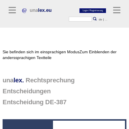
una
lex.eu
de
|
...
Rechtsliteratur
Sie befinden sich im einsprachigen Modus
Zum Einblenden der
Kommentarliteratur
anderssprachigen Textteile
Aufsatzbibliothek
Zeitschriften / Jahrbücher
una
lex.
Rechtsprechung
Allgemeine Rechtsquellen
Entscheidungen
Normtexte
Entscheidung DE-387
Rechtsprechung
unalex Plattform
unalex Project Library