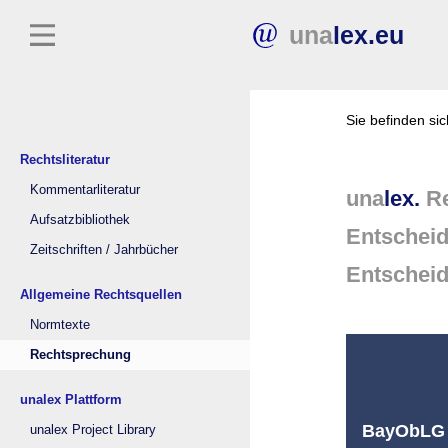
una
lex.eu
Sie befinden si
Rechtsliteratur
Kommentarliteratur
una
lex.
Re
Aufsatzbibliothek
Entschei
Zeitschriften / Jahrbücher
Entschei
Allgemeine Rechtsquellen
Normtexte
Rechtsprechung
unalex Plattform
BayObLG M
unalex Project Library