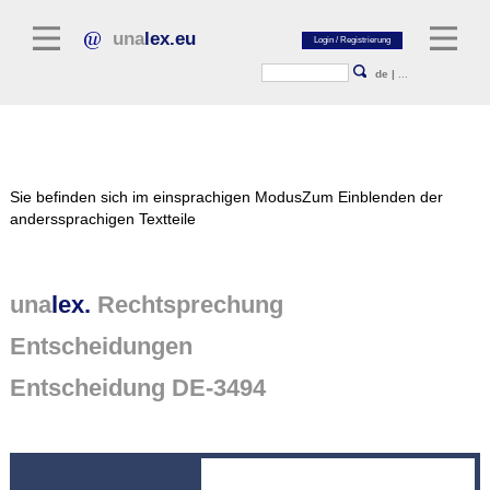
una
lex.eu
de
|
...
Rechtsliteratur
Sie befinden sich im einsprachigen Modus
Zum Einblenden der
Kommentarliteratur
anderssprachigen Textteile
Aufsatzbibliothek
Zeitschriften / Jahrbücher
una
lex.
Rechtsprechung
Allgemeine Rechtsquellen
Entscheidungen
Normtexte
Entscheidung DE-3494
Rechtsprechung
unalex Plattform
unalex Project Library