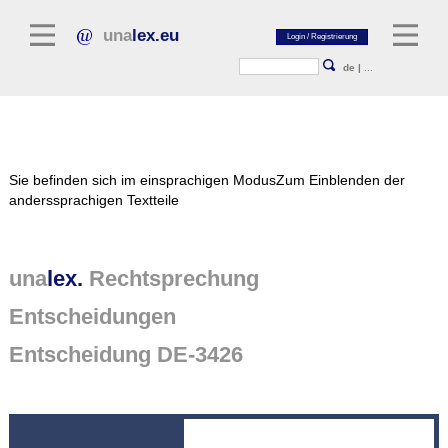
una
lex.eu
de
|
...
Rechtsliteratur
Sie befinden sich im einsprachigen Modus
Zum Einblenden der
Kommentarliteratur
anderssprachigen Textteile
Aufsatzbibliothek
Zeitschriften / Jahrbücher
una
lex.
Rechtsprechung
Allgemeine Rechtsquellen
Entscheidungen
Normtexte
Entscheidung DE-3426
Rechtsprechung
unalex Plattform
unalex Project Library