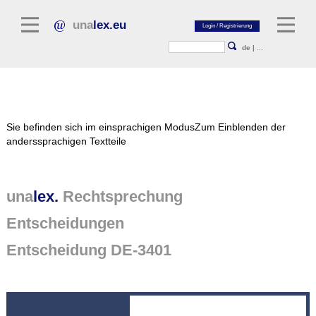
una
lex.eu
de
|
...
Rechtsliteratur
Sie befinden sich im einsprachigen Modus
Zum Einblenden der
Kommentarliteratur
anderssprachigen Textteile
Aufsatzbibliothek
Zeitschriften / Jahrbücher
una
lex.
Rechtsprechung
Allgemeine Rechtsquellen
Entscheidungen
Normtexte
Entscheidung DE-3401
Rechtsprechung
unalex Plattform
unalex Project Library