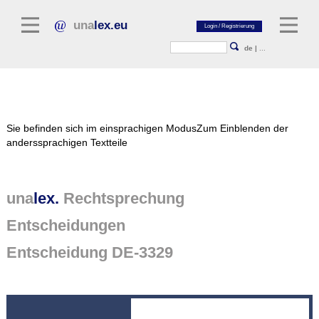
una
lex.eu
de
|
...
Rechtsliteratur
Sie befinden sich im einsprachigen Modus
Zum Einblenden der
Kommentarliteratur
anderssprachigen Textteile
Aufsatzbibliothek
Zeitschriften / Jahrbücher
una
lex.
Rechtsprechung
Allgemeine Rechtsquellen
Entscheidungen
Normtexte
Entscheidung DE-3329
Rechtsprechung
unalex Plattform
unalex Project Library