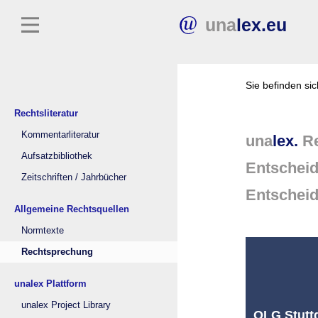
una
lex.eu
Sie befinden si
Rechtsliteratur
Kommentarliteratur
una
lex.
Re
Aufsatzbibliothek
Entschei
Zeitschriften / Jahrbücher
Entschei
Allgemeine Rechtsquellen
Normtexte
Rechtsprechung
unalex Plattform
unalex Project Library
OLG Stuttg