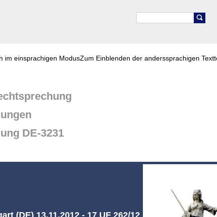
ch im einsprachigen Modus
Zum Einblenden der anderssprachigen Textt
chtsprechung
dungen
dung DE-3231
art (DE) 13.11.2012 - 17 UF 262/12