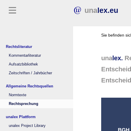
una
lex.eu
Sie befinden si
Rechtsliteratur
Kommentarliteratur
una
lex.
Re
Aufsatzbibliothek
Entschei
Zeitschriften / Jahrbücher
Entschei
Allgemeine Rechtsquellen
Normtexte
Rechtsprechung
unalex Plattform
unalex Project Library
BGH (