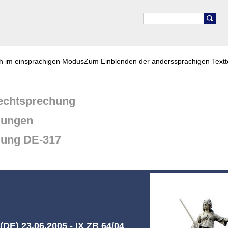
ch im einsprachigen Modus
Zum Einblenden der anderssprachigen Textt
chtsprechung
dungen
dung DE-317
DE) 23.06.2005 - IX ZB 64/04