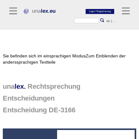
una
lex.eu
de
|
...
Rechtsliteratur
Sie befinden sich im einsprachigen Modus
Zum Einblenden der
Kommentarliteratur
anderssprachigen Textteile
Aufsatzbibliothek
Zeitschriften / Jahrbücher
una
lex.
Rechtsprechung
Allgemeine Rechtsquellen
Entscheidungen
Normtexte
Entscheidung DE-3166
Rechtsprechung
unalex Plattform
unalex Project Library