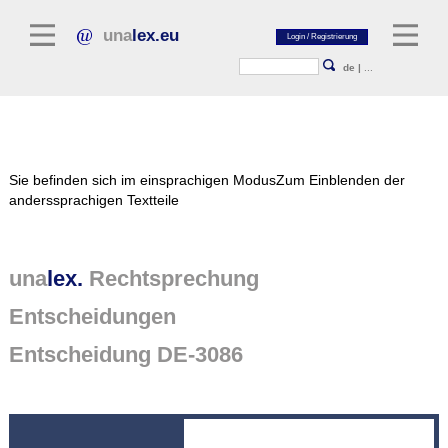
una
lex.eu
de
|
...
Rechtsliteratur
Sie befinden sich im einsprachigen Modus
Zum Einblenden der
Kommentarliteratur
anderssprachigen Textteile
Aufsatzbibliothek
Zeitschriften / Jahrbücher
una
lex.
Rechtsprechung
Allgemeine Rechtsquellen
Entscheidungen
Normtexte
Entscheidung DE-3086
Rechtsprechung
unalex Plattform
unalex Project Library