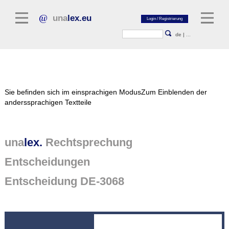
una
lex.eu
de
|
...
Rechtsliteratur
Sie befinden sich im einsprachigen Modus
Zum Einblenden der
Kommentarliteratur
anderssprachigen Textteile
Aufsatzbibliothek
Zeitschriften / Jahrbücher
una
lex.
Rechtsprechung
Allgemeine Rechtsquellen
Entscheidungen
Normtexte
Entscheidung DE-3068
Rechtsprechung
unalex Plattform
unalex Project Library