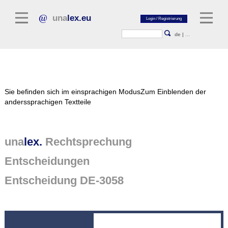
una
lex.eu
de
|
...
Rechtsliteratur
Sie befinden sich im einsprachigen Modus
Zum Einblenden der
Kommentarliteratur
anderssprachigen Textteile
Aufsatzbibliothek
Zeitschriften / Jahrbücher
una
lex.
Rechtsprechung
Allgemeine Rechtsquellen
Entscheidungen
Normtexte
Entscheidung DE-3058
Rechtsprechung
unalex Plattform
unalex Project Library