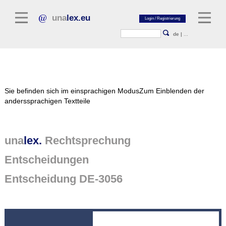
una
lex.eu
de
|
...
Rechtsliteratur
Sie befinden sich im einsprachigen Modus
Zum Einblenden der
Kommentarliteratur
anderssprachigen Textteile
Aufsatzbibliothek
Zeitschriften / Jahrbücher
una
lex.
Rechtsprechung
Allgemeine Rechtsquellen
Entscheidungen
Normtexte
Entscheidung DE-3056
Rechtsprechung
unalex Plattform
unalex Project Library