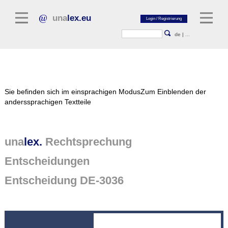
una
lex.eu
de
|
...
Rechtsliteratur
Sie befinden sich im einsprachigen Modus
Zum Einblenden der
Kommentarliteratur
anderssprachigen Textteile
Aufsatzbibliothek
Zeitschriften / Jahrbücher
una
lex.
Rechtsprechung
Allgemeine Rechtsquellen
Entscheidungen
Normtexte
Entscheidung DE-3036
Rechtsprechung
unalex Plattform
unalex Project Library