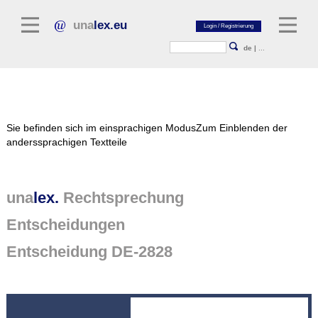
una
lex.eu
de
|
...
Rechtsliteratur
Sie befinden sich im einsprachigen Modus
Zum Einblenden der
Kommentarliteratur
anderssprachigen Textteile
Aufsatzbibliothek
Zeitschriften / Jahrbücher
una
lex.
Rechtsprechung
Allgemeine Rechtsquellen
Entscheidungen
Normtexte
Entscheidung DE-2828
Rechtsprechung
unalex Plattform
unalex Project Library