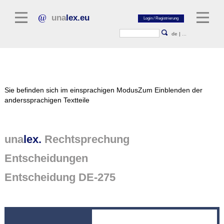
una
lex.eu
de
|
...
Rechtsliteratur
Sie befinden sich im einsprachigen Modus
Zum Einblenden der
Kommentarliteratur
anderssprachigen Textteile
Aufsatzbibliothek
Zeitschriften / Jahrbücher
una
lex.
Rechtsprechung
Allgemeine Rechtsquellen
Entscheidungen
Normtexte
Entscheidung DE-275
Rechtsprechung
unalex Plattform
unalex Project Library