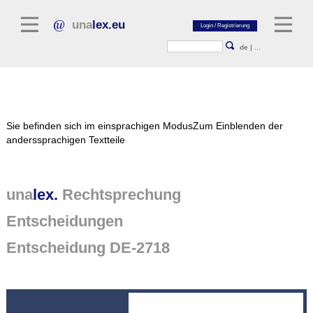
una
lex.eu
de
|
...
Rechtsliteratur
Sie befinden sich im einsprachigen Modus
Zum Einblenden der
Kommentarliteratur
anderssprachigen Textteile
Aufsatzbibliothek
Zeitschriften / Jahrbücher
una
lex.
Rechtsprechung
Allgemeine Rechtsquellen
Entscheidungen
Normtexte
Entscheidung DE-2718
Rechtsprechung
unalex Plattform
unalex Project Library