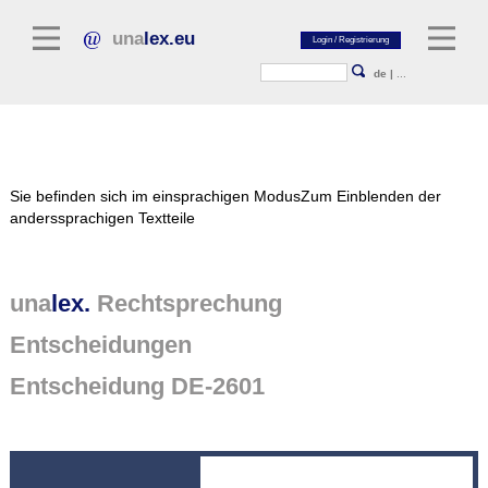
una
lex.eu
de
|
...
Rechtsliteratur
Sie befinden sich im einsprachigen Modus
Zum Einblenden der
Kommentarliteratur
anderssprachigen Textteile
Aufsatzbibliothek
Zeitschriften / Jahrbücher
una
lex.
Rechtsprechung
Allgemeine Rechtsquellen
Entscheidungen
Normtexte
Entscheidung DE-2601
Rechtsprechung
unalex Plattform
unalex Project Library