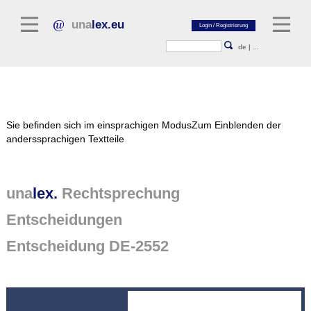
una
lex.eu
de
|
...
Rechtsliteratur
Sie befinden sich im einsprachigen Modus
Zum Einblenden der
Kommentarliteratur
anderssprachigen Textteile
Aufsatzbibliothek
Zeitschriften / Jahrbücher
una
lex.
Rechtsprechung
Allgemeine Rechtsquellen
Entscheidungen
Normtexte
Entscheidung DE-2552
Rechtsprechung
unalex Plattform
unalex Project Library