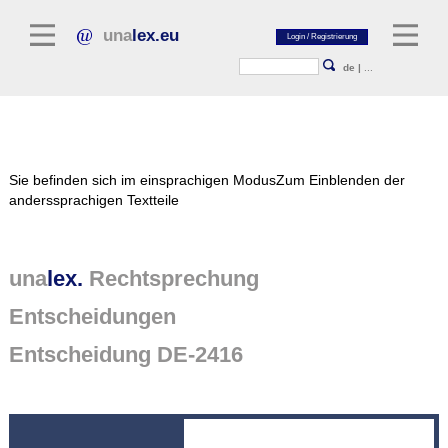
una
lex.eu
de
|
...
Rechtsliteratur
Sie befinden sich im einsprachigen Modus
Zum Einblenden der
Kommentarliteratur
anderssprachigen Textteile
Aufsatzbibliothek
Zeitschriften / Jahrbücher
una
lex.
Rechtsprechung
Allgemeine Rechtsquellen
Entscheidungen
Normtexte
Entscheidung DE-2416
Rechtsprechung
unalex Plattform
unalex Project Library