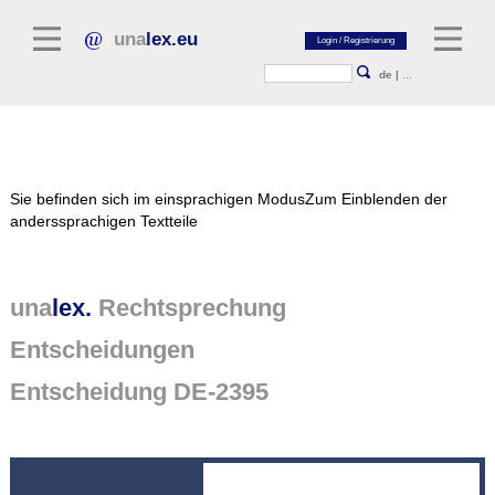
una
lex.eu
de
|
...
Rechtsliteratur
Sie befinden sich im einsprachigen Modus
Zum Einblenden der
Kommentarliteratur
anderssprachigen Textteile
Aufsatzbibliothek
Zeitschriften / Jahrbücher
una
lex.
Rechtsprechung
Allgemeine Rechtsquellen
Entscheidungen
Normtexte
Entscheidung DE-2395
Rechtsprechung
unalex Plattform
unalex Project Library