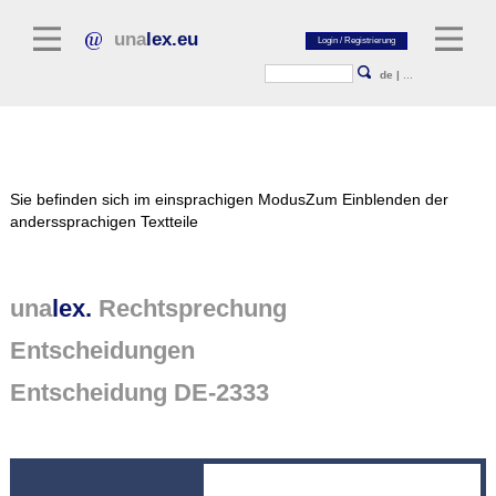
una
lex.eu
de
|
...
Rechtsliteratur
Sie befinden sich im einsprachigen Modus
Zum Einblenden der
Kommentarliteratur
anderssprachigen Textteile
Aufsatzbibliothek
Zeitschriften / Jahrbücher
una
lex.
Rechtsprechung
Allgemeine Rechtsquellen
Entscheidungen
Normtexte
Entscheidung DE-2333
Rechtsprechung
unalex Plattform
unalex Project Library