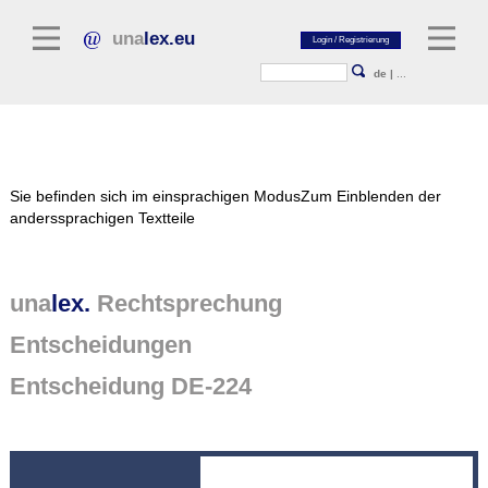
una
lex.eu
de
|
...
Rechtsliteratur
Sie befinden sich im einsprachigen Modus
Zum Einblenden der
Kommentarliteratur
anderssprachigen Textteile
Aufsatzbibliothek
Zeitschriften / Jahrbücher
una
lex.
Rechtsprechung
Allgemeine Rechtsquellen
Entscheidungen
Normtexte
Entscheidung DE-224
Rechtsprechung
unalex Plattform
unalex Project Library