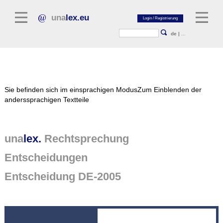
una
lex.eu
de
|
...
Rechtsliteratur
Sie befinden sich im einsprachigen Modus
Zum Einblenden der
Kommentarliteratur
anderssprachigen Textteile
Aufsatzbibliothek
Zeitschriften / Jahrbücher
una
lex.
Rechtsprechung
Allgemeine Rechtsquellen
Entscheidungen
Normtexte
Entscheidung DE-2005
Rechtsprechung
unalex Plattform
unalex Project Library