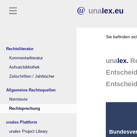
una
lex.eu
Sie befinden si
Rechtsliteratur
Kommentarliteratur
una
lex.
Re
Aufsatzbibliothek
Entschei
Zeitschriften / Jahrbücher
Entschei
Allgemeine Rechtsquellen
Normtexte
Rechtsprechung
unalex Plattform
Bundesverf
unalex Project Library