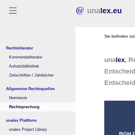
una
lex.eu
Sie befinden si
Rechtsliteratur
Kommentarliteratur
una
lex.
Re
Aufsatzbibliothek
Entschei
Zeitschriften / Jahrbücher
Entschei
Allgemeine Rechtsquellen
Normtexte
Rechtsprechung
unalex Plattform
unalex Project Library
BGH (D