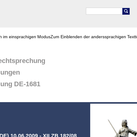
ch im einsprachigen Modus
Zum Einblenden der anderssprachigen Textt
chtsprechung
dungen
dung DE-1681
E) 10.06.2009 - XII ZB 182/08