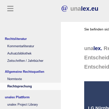
una
lex.eu
Sie befinden si
Rechtsliteratur
Kommentarliteratur
una
lex.
Re
Aufsatzbibliothek
Entschei
Zeitschriften / Jahrbücher
Entschei
Allgemeine Rechtsquellen
Normtexte
Rechtsprechung
unalex Plattform
unalex Project Library
LG Nürnbe