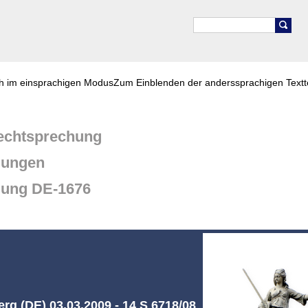
ch im einsprachigen Modus
Zum Einblenden der anderssprachigen Textt
chtsprechung
dungen
dung DE-1676
rg (DE) 03.03.2009 - 14 S 6718/08