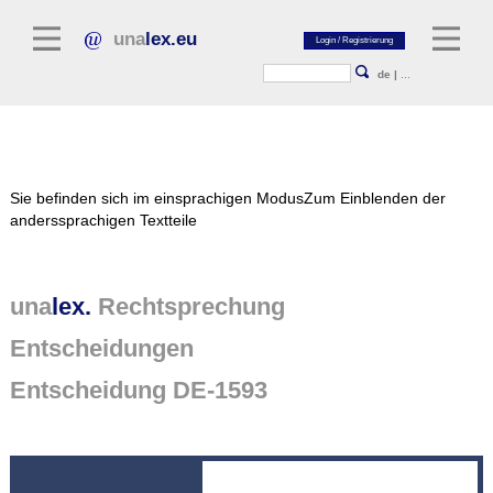
una
lex.eu
de
|
...
Rechtsliteratur
Sie befinden sich im einsprachigen Modus
Zum Einblenden der
Kommentarliteratur
anderssprachigen Textteile
Aufsatzbibliothek
Zeitschriften / Jahrbücher
una
lex.
Rechtsprechung
Allgemeine Rechtsquellen
Entscheidungen
Normtexte
Entscheidung DE-1593
Rechtsprechung
unalex Plattform
unalex Project Library