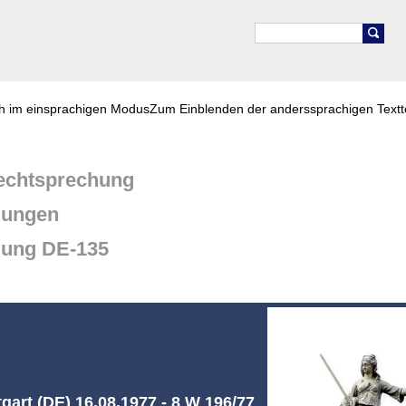
ch im einsprachigen Modus
Zum Einblenden der anderssprachigen Textt
chtsprechung
dungen
dung DE-135
gart (DE) 16.08.1977 - 8 W 196/77