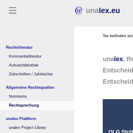
una
lex.eu
Sie befinden si
Rechtsliteratur
Kommentarliteratur
una
lex.
Re
Aufsatzbibliothek
Entschei
Zeitschriften / Jahrbücher
Entschei
Allgemeine Rechtsquellen
Normtexte
Rechtsprechung
unalex Plattform
unalex Project Library
OLG Stutt