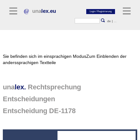
una
lex.eu
de
|
...
Rechtsliteratur
Sie befinden sich im einsprachigen Modus
Zum Einblenden der
Kommentarliteratur
anderssprachigen Textteile
Aufsatzbibliothek
Zeitschriften / Jahrbücher
una
lex.
Rechtsprechung
Allgemeine Rechtsquellen
Entscheidungen
Normtexte
Entscheidung DE-1178
Rechtsprechung
unalex Plattform
unalex Project Library