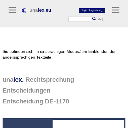
una
lex.eu
de
|
...
Rechtsliteratur
Sie befinden sich im einsprachigen Modus
Zum Einblenden der
Kommentarliteratur
anderssprachigen Textteile
Aufsatzbibliothek
Zeitschriften / Jahrbücher
una
lex.
Rechtsprechung
Allgemeine Rechtsquellen
Entscheidungen
Normtexte
Entscheidung DE-1170
Rechtsprechung
unalex Plattform
unalex Project Library