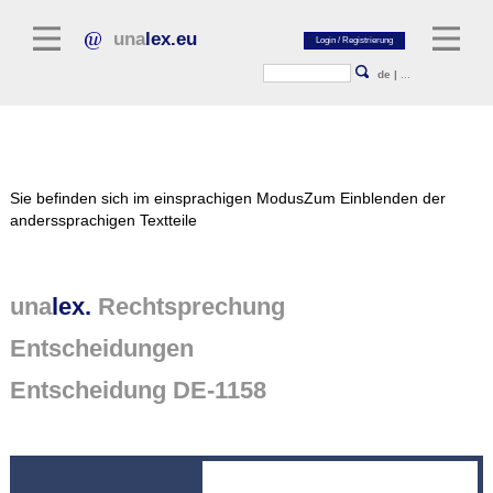
una
lex.eu
de
|
...
Rechtsliteratur
Sie befinden sich im einsprachigen Modus
Zum Einblenden der
Kommentarliteratur
anderssprachigen Textteile
Aufsatzbibliothek
Zeitschriften / Jahrbücher
una
lex.
Rechtsprechung
Allgemeine Rechtsquellen
Entscheidungen
Normtexte
Entscheidung DE-1158
Rechtsprechung
unalex Plattform
unalex Project Library