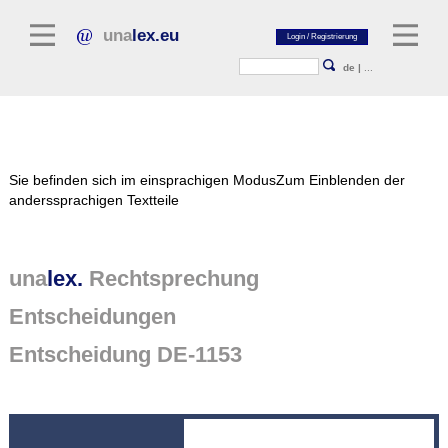
una
lex.eu
de
|
...
Rechtsliteratur
Sie befinden sich im einsprachigen Modus
Zum Einblenden der
Kommentarliteratur
anderssprachigen Textteile
Aufsatzbibliothek
Zeitschriften / Jahrbücher
una
lex.
Rechtsprechung
Allgemeine Rechtsquellen
Entscheidungen
Normtexte
Entscheidung DE-1153
Rechtsprechung
unalex Plattform
unalex Project Library