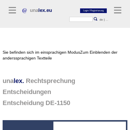
una
lex.eu
de
|
...
Rechtsliteratur
Sie befinden sich im einsprachigen Modus
Zum Einblenden der
Kommentarliteratur
anderssprachigen Textteile
Aufsatzbibliothek
Zeitschriften / Jahrbücher
una
lex.
Rechtsprechung
Allgemeine Rechtsquellen
Entscheidungen
Normtexte
Entscheidung DE-1150
Rechtsprechung
unalex Plattform
unalex Project Library