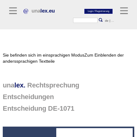
una
lex.eu
de
|
...
Rechtsliteratur
Sie befinden sich im einsprachigen Modus
Zum Einblenden der
Kommentarliteratur
anderssprachigen Textteile
Aufsatzbibliothek
Zeitschriften / Jahrbücher
una
lex.
Rechtsprechung
Allgemeine Rechtsquellen
Entscheidungen
Normtexte
Entscheidung DE-1071
Rechtsprechung
unalex Plattform
unalex Project Library