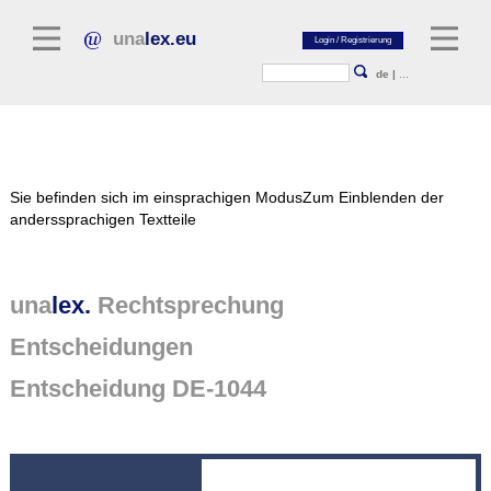
una
lex.eu
de
|
...
Rechtsliteratur
Sie befinden sich im einsprachigen Modus
Zum Einblenden der
Kommentarliteratur
anderssprachigen Textteile
Aufsatzbibliothek
Zeitschriften / Jahrbücher
una
lex.
Rechtsprechung
Allgemeine Rechtsquellen
Entscheidungen
Normtexte
Entscheidung DE-1044
Rechtsprechung
unalex Plattform
unalex Project Library