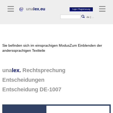
una
lex.eu
de
|
...
Rechtsliteratur
Sie befinden sich im einsprachigen Modus
Zum Einblenden der
Kommentarliteratur
anderssprachigen Textteile
Aufsatzbibliothek
Zeitschriften / Jahrbücher
una
lex.
Rechtsprechung
Allgemeine Rechtsquellen
Entscheidungen
Normtexte
Entscheidung DE-1007
Rechtsprechung
unalex Plattform
unalex Project Library