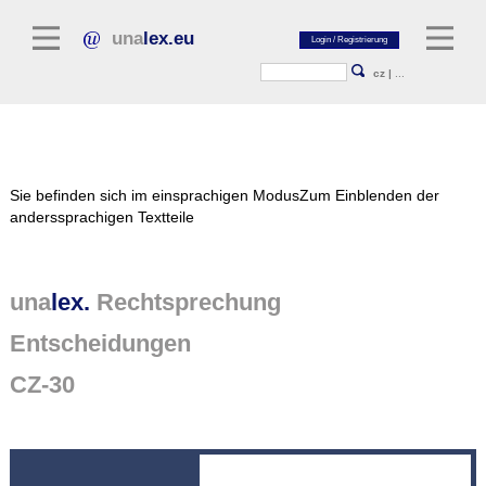
una
lex.eu
cz
|
...
Rechtsliteratur
Sie befinden sich im einsprachigen Modus
Zum Einblenden der
Kommentarliteratur
anderssprachigen Textteile
Aufsatzbibliothek
Zeitschriften / Jahrbücher
una
lex.
Rechtsprechung
Allgemeine Rechtsquellen
Entscheidungen
Normtexte
CZ-30
Rechtsprechung
unalex Plattform
unalex Project Library